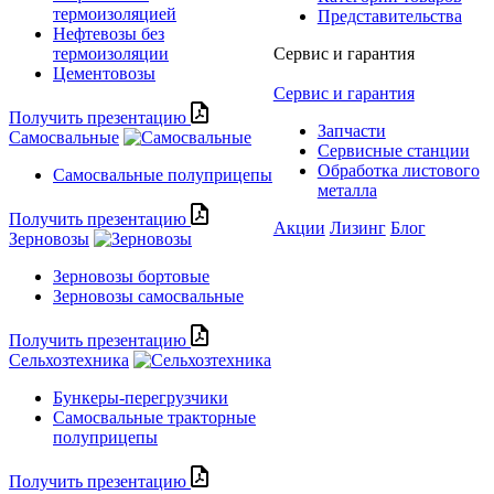
термоизоляцией
Представительства
Нефтевозы без
термоизоляции
Сервис и гарантия
Цементовозы
Сервис и гарантия
Получить презентацию
Запчасти
Самосвальные
Сервисные станции
Обработка листового
Самосвальные полуприцепы
металла
Получить презентацию
Акции
Лизинг
Блог
Зерновозы
Зерновозы бортовые
Зерновозы самосвальные
Получить презентацию
Сельхозтехника
Бункеры-перегрузчики
Самосвальные тракторные
полуприцепы
Получить презентацию