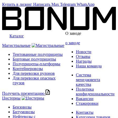
Купить в лизинг
Написать
Max
Telegram
WhatsApp
О заводе
Каталог
о заводе
Магистральные
Новости
Тентованные полуприцепы
Отзывы
Бортовые полуприцепы
Награды
Полуприцепы-платформы
Наша команда
Контейнеровозы
Для перевозки рулонов
Система
Для перевозки опасных
менеджмента
грузов
качества
Политика
Получить презентацию
конфиденциальности
Цистерны
Вакансии
Стажировки
Бензовозы
Битумовозы
Контакты
Нефтевозы с
Категории товаров