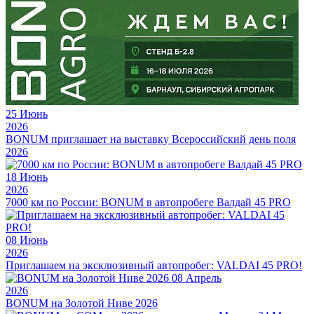
25
Июнь
2026
BONUM приглашает на выставку Всероссийский день поля
2026
18
Июнь
2026
7000 км по России: BONUM в автопробеге Валдай 45 PRO
08
Июнь
2026
Приглашаем на эксклюзивный автопробег: VALDAI 45 PRO!
08
Апрель
2026
BONUM на Золотой Ниве 2026