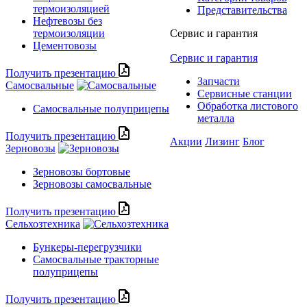
термоизоляцией
Представительства
Нефтевозы без
термоизоляции
Сервис и гарантия
Цементовозы
Сервис и гарантия
Получить презентацию
Запчасти
Самосвальные
Сервисные станции
Обработка листового
Самосвальные полуприцепы
металла
Получить презентацию
Акции
Лизинг
Блог
Зерновозы
Зерновозы бортовые
Зерновозы самосвальные
Получить презентацию
Сельхозтехника
Бункеры-перегрузчики
Самосвальные тракторные
полуприцепы
Получить презентацию