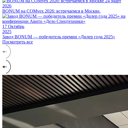
24
Март
2026
BONUM на COMvex 2026: встречаемся в Москве.
17
Октябрь
2025
Завод BONUM — победитель премии «Дилер года 2025»
Посмотреть все