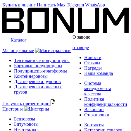
Купить в лизинг
Написать
Max
Telegram
WhatsApp
О заводе
Каталог
о заводе
Магистральные
Новости
Тентованные полуприцепы
Отзывы
Бортовые полуприцепы
Награды
Полуприцепы-платформы
Наша команда
Контейнеровозы
Для перевозки рулонов
Система
Для перевозки опасных
менеджмента
грузов
качества
Политика
Получить презентацию
конфиденциальности
Цистерны
Вакансии
Стажировки
Бензовозы
Битумовозы
Контакты
Нефтевозы с
Категории товаров