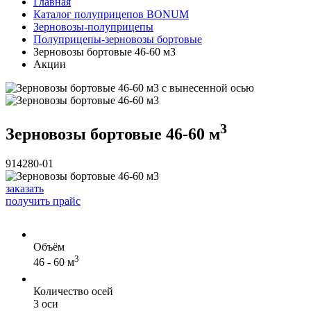
Главная
Каталог полуприцепов BONUM
Зерновозы-полуприцепы
Полуприцепы-зерновозы бортовые
Зерновозы бортовые 46-60 м3
Акции
3
Зерновозы бортовые 46-60 м
914280-01
заказать
получить прайс
Объём
3
46 - 60 м
Количество осей
3 оси