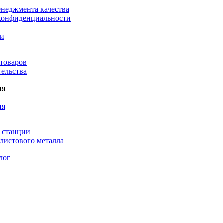
енеджмента качества
конфиденциальности
ки
 товаров
тельства
ия
ия
 станции
листового металла
лог