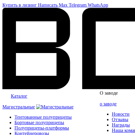
Купить в лизинг
Написать
Max
Telegram
WhatsApp
О заводе
Каталог
о заводе
Магистральные
Новости
Тентованные полуприцепы
Отзывы
Бортовые полуприцепы
Награды
Полуприцепы-платформы
Наша кома
Контейнеровозы