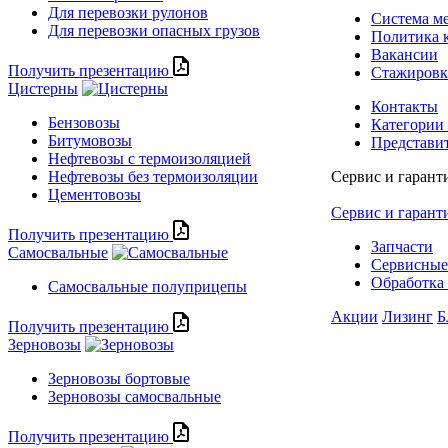
Для перевозки рулонов
Система м
Для перевозки опасных грузов
Политика 
Вакансии
Получить презентацию
Стажиров
Цистерны
Контакты
Бензовозы
Категории
Битумовозы
Представи
Нефтевозы с термоизоляцией
Нефтевозы без термоизоляции
Сервис и гарант
Цементовозы
Сервис и гарант
Получить презентацию
Запчасти
Самосвальные
Сервисные
Обработка 
Самосвальные полуприцепы
Акции
Лизинг
Б
Получить презентацию
Зерновозы
Зерновозы бортовые
Зерновозы самосвальные
Получить презентацию