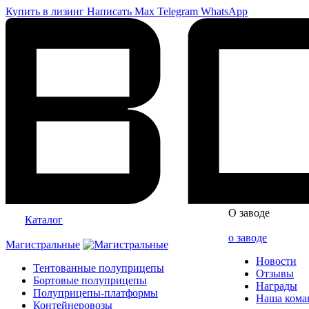
Купить в лизинг
Написать
Max
Telegram
WhatsApp
О заводе
Каталог
о заводе
Магистральные
Новости
Тентованные полуприцепы
Отзывы
Бортовые полуприцепы
Награды
Полуприцепы-платформы
Наша кома
Контейнеровозы