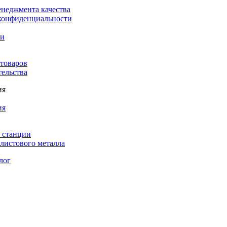
енеджмента качества
конфиденциальности
ки
 товаров
тельства
ия
ия
 станции
листового металла
лог