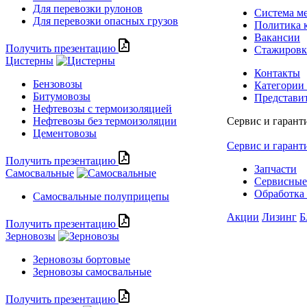
Для перевозки рулонов
Система м
Для перевозки опасных грузов
Политика 
Вакансии
Получить презентацию
Стажиров
Цистерны
Контакты
Бензовозы
Категории
Битумовозы
Представи
Нефтевозы с термоизоляцией
Нефтевозы без термоизоляции
Сервис и гарант
Цементовозы
Сервис и гарант
Получить презентацию
Запчасти
Самосвальные
Сервисные
Обработка 
Самосвальные полуприцепы
Акции
Лизинг
Б
Получить презентацию
Зерновозы
Зерновозы бортовые
Зерновозы самосвальные
Получить презентацию