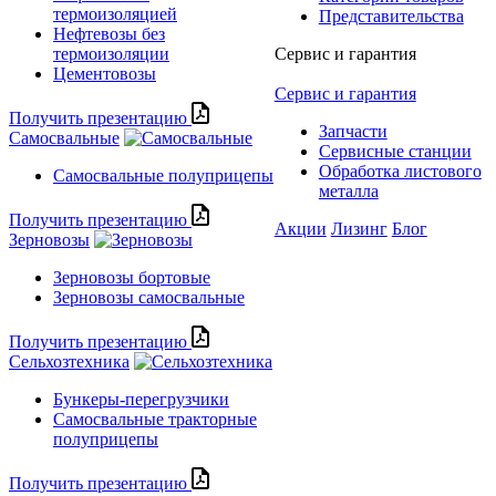
термоизоляцией
Представительства
Нефтевозы без
термоизоляции
Сервис и гарантия
Цементовозы
Сервис и гарантия
Получить презентацию
Запчасти
Самосвальные
Сервисные станции
Обработка листового
Самосвальные полуприцепы
металла
Получить презентацию
Акции
Лизинг
Блог
Зерновозы
Зерновозы бортовые
Зерновозы самосвальные
Получить презентацию
Сельхозтехника
Бункеры-перегрузчики
Самосвальные тракторные
полуприцепы
Получить презентацию