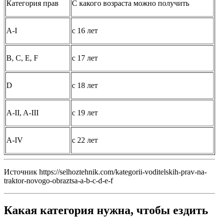
Категория прав
С какого возраста можно получить
A-I
с 16 лет
B, C, E, F
с 17 лет
D
с 18 лет
A-II, A-III
с 19 лет
A-IV
с 22 лет
Источник https://selhoztehnik.com/kategorii-voditelskih-prav-na-
traktor-novogo-obraztsa-a-b-c-d-e-f
Какая категория нужна, чтобы ездить