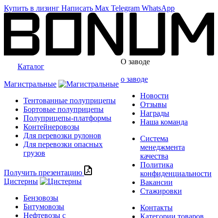
Купить в лизинг
Написать
Max
Telegram
WhatsApp
О заводе
Каталог
о заводе
Магистральные
Новости
Тентованные полуприцепы
Отзывы
Бортовые полуприцепы
Награды
Полуприцепы-платформы
Наша команда
Контейнеровозы
Для перевозки рулонов
Система
Для перевозки опасных
менеджмента
грузов
качества
Политика
Получить презентацию
конфиденциальности
Цистерны
Вакансии
Стажировки
Бензовозы
Битумовозы
Контакты
Нефтевозы с
Категории товаров