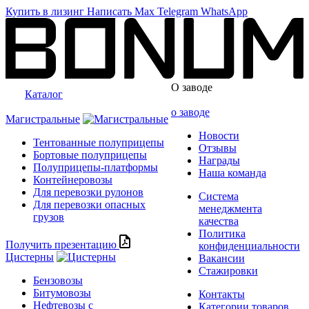
Купить в лизинг
Написать
Max
Telegram
WhatsApp
О заводе
Каталог
о заводе
Магистральные
Новости
Тентованные полуприцепы
Отзывы
Бортовые полуприцепы
Награды
Полуприцепы-платформы
Наша команда
Контейнеровозы
Для перевозки рулонов
Система
Для перевозки опасных
менеджмента
грузов
качества
Политика
Получить презентацию
конфиденциальности
Цистерны
Вакансии
Стажировки
Бензовозы
Битумовозы
Контакты
Нефтевозы с
Категории товаров