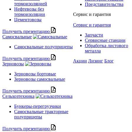
термоизоляцией
Представительства
Нефтевозы без
термоизоляции
Сервис и гарантия
Цементовозы
Сервис и гарантия
Получить презентацию
Запчасти
Самосвальные
Сервисные станции
Обработка листового
Самосвальные полуприцепы
металла
Получить презентацию
Акции
Лизинг
Блог
Зерновозы
Зерновозы бортовые
Зерновозы самосвальные
Получить презентацию
Сельхозтехника
Бункеры-перегрузчики
Самосвальные тракторные
полуприцепы
Получить презентацию