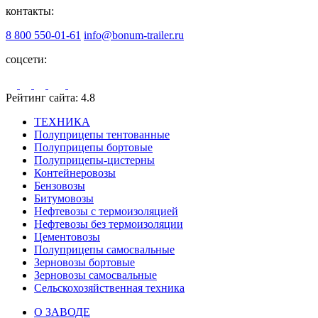
контакты:
8 800 550-01-61
info@bonum-trailer.ru
соцсети:
Рейтинг сайта: 4.8
ТЕХНИКА
Полуприцепы тентованные
Полуприцепы бортовые
Полуприцепы-цистерны
Контейнеровозы
Бензовозы
Битумовозы
Нефтевозы с термоизоляцией
Нефтевозы без термоизоляции
Цементовозы
Полуприцепы самосвальные
Зерновозы бортовые
Зерновозы самосвальные
Сельскохозяйственная техника
О ЗАВОДЕ