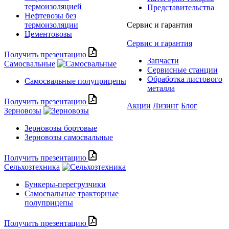
термоизоляцией
Представительства
Нефтевозы без
термоизоляции
Сервис и гарантия
Цементовозы
Сервис и гарантия
Получить презентацию
Запчасти
Самосвальные
Сервисные станции
Обработка листового
Самосвальные полуприцепы
металла
Получить презентацию
Акции
Лизинг
Блог
Зерновозы
Зерновозы бортовые
Зерновозы самосвальные
Получить презентацию
Сельхозтехника
Бункеры-перегрузчики
Самосвальные тракторные
полуприцепы
Получить презентацию