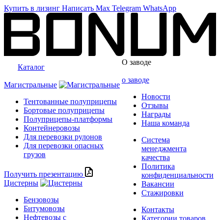
Купить в лизинг
Написать
Max
Telegram
WhatsApp
О заводе
Каталог
о заводе
Магистральные
Новости
Тентованные полуприцепы
Отзывы
Бортовые полуприцепы
Награды
Полуприцепы-платформы
Наша команда
Контейнеровозы
Для перевозки рулонов
Система
Для перевозки опасных
менеджмента
грузов
качества
Политика
Получить презентацию
конфиденциальности
Цистерны
Вакансии
Стажировки
Бензовозы
Битумовозы
Контакты
Нефтевозы с
Категории товаров